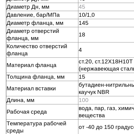
Диаметр Дн, мм
45
Давление, бар/МПа
10/1,0
Диаметр фланца, мм
145
Диаметр отверстий
18
фланца, мм
Количество отверстий
4
фланца
ст.20, ст.12Х18Н10Т
Материал фланца
(нержавеющая стал
Толщина фланца, мм
15
бутадиен-нитрильн
Материал вставки
каучук NBR
Длина, мм
100
вода, пар, газ, хими
Рабочая среда
вещества
Температура рабочей
от -40 до 150 граду
среды