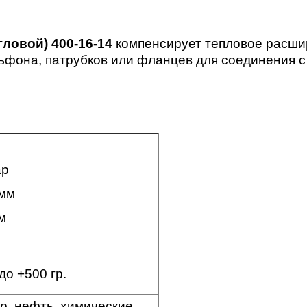
ловой) 400-16-14
компенсирует тепловое расшир
льфона, патрубков или фланцев для соединения с 
ар
 мм
м
 до +500 гр.
ар, нефть, химические