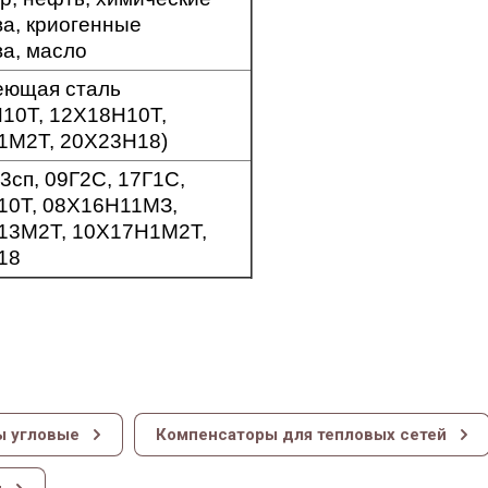
а, криогенные
а, масло
еющая сталь
10Т, 12Х18Н10Т,
1М2Т, 20Х23Н18)
т3сп, 09Г2С, 17Г1С,
10Т, 08Х16Н11МЗ,
13М2Т, 10Х17Н1М2Т,
18
ы угловые
Компенсаторы для тепловых сетей