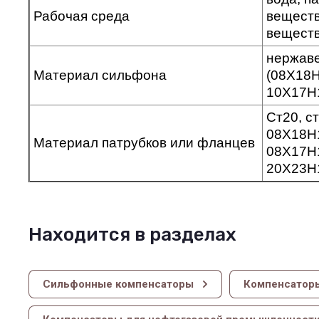
Рабочая среда
веществ
веществ
нержав
Материал сильфона
(08Х18Н
10Х17Н
Ст20, с
08Х18Н
Материал патрубков или фланцев
08Х17Н
20Х23Н
Находится в разделах
Сильфонные компенсаторы
Компенсатор